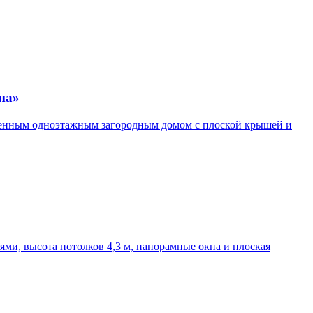
на»
менным одноэтажным загородным домом с плоской крышей и
ми, высота потолков 4,3 м, панорамные окна и плоская