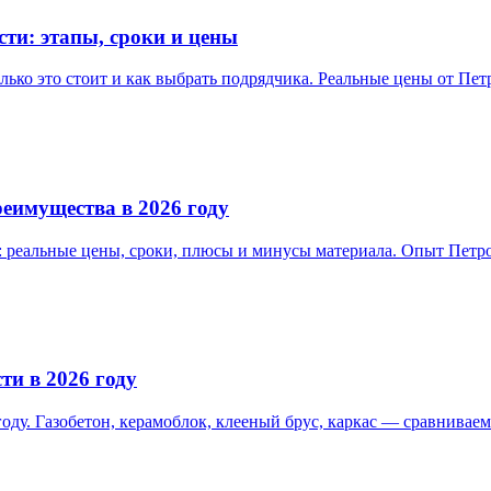
ти: этапы, сроки и цены
лько это стоит и как выбрать подрядчика. Реальные цены от Пет
реимущества в 2026 году
и: реальные цены, сроки, плюсы и минусы материала. Опыт Петр
ти в 2026 году
оду. Газобетон, керамоблок, клееный брус, каркас — сравниваем