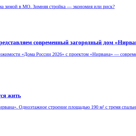
ома зимой в МО. Зимняя стройка — экономия или риск?
представляем современный загородный дом «Нирва
движимости «Дома России 2026» с проектом «Нирвана» — совре
тся жить
вана». Одноэтажное строение площадью 190 м² с тремя спальня