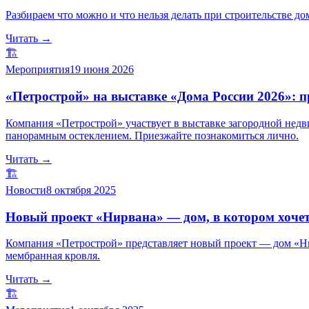
Разбираем что можно и что нельзя делать при строительстве д
Читать →
🏗️
Мероприятия
19 июня 2026
«Петрострой» на выставке «Дома России 2026»: 
Компания «Петрострой» участвует в выставке загородной не
панорамным остеклением. Приезжайте познакомиться лично.
Читать →
🏗️
Новости
8 октября 2025
Новый проект «Нирвана» — дом, в котором хоче
Компания «Петрострой» представляет новый проект — дом «Нир
мембранная кровля.
Читать →
🏗️