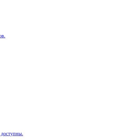
ов.
 доступны.